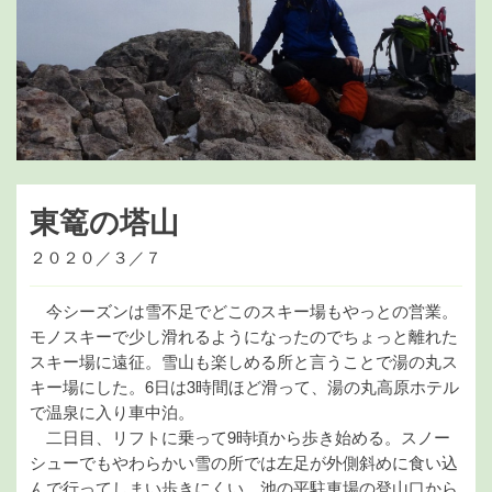
東篭の塔山
２０２０／３／７
今シーズンは雪不足でどこのスキー場もやっとの営業。
モノスキーで少し滑れるようになったのでちょっと離れた
スキー場に遠征。雪山も楽しめる所と言うことで湯の丸ス
キー場にした。6日は3時間ほど滑って、湯の丸高原ホテル
で温泉に入り車中泊。
二日目、リフトに乗って9時頃から歩き始める。スノー
シューでもやわらかい雪の所では左足が外側斜めに食い込
んで行ってしまい歩きにくい。池の平駐車場の登山口から